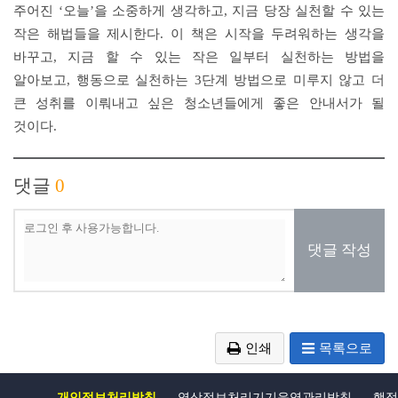
주어진
‘
오늘
’
을 소중하게 생각하고
,
지금 당장 실천할 수 있는
작은 해법들을 제시한다
.
이 책은 시작을 두려워하는 생각을
바꾸고
,
지금 할 수 있는 작은 일부터 실천하는 방법을
알아보고
,
행동으로 실천하는
3
단계 방법으로 미루지 않고 더
큰 성취를 이뤄내고 싶은 청소년들에게 좋은 안내서가 될
것이다
.
댓글
0
댓글 작성
인쇄
목록으로
개인정보처리방침
영상정보처리기기운영관리방침
행정