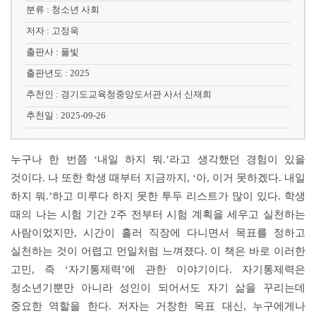
분류 : 청소년 사회
저자 : 고정욱
출판사 : 풀빛
출판년도 : 2025
추천인 : 경기도교육청중앙도서관 사서 신재희
추천일 : 2025-09-26
누구나 한 번쯤
‘
내일 하지 뭐
.’
라고 생각했던 경험이 있을
것이다
.
나 또한 학생 때부터 지금까지
, ‘
아
,
이거 못하겠다
.
내일
하지 뭐
.’
하고 미루다 하지 못한 투두 리스트가 많이 있다
.
학생
때의 나는 시험 기간
2
주 전부터 시험 계획을 세우고 실천하는
사람이었지만
,
시간이 흘러 직장에 다니면서 목표를 정하고
실천하는 것이 어렵고 먼일처럼 느껴졌다
.
이 책은 바로 이러한
고민
,
즉
‘
자기통제력
’
에 관한 이야기이다
.
자기통제력은
청소년기뿐만 아니라 성인이 되어서도 자기 삶을 꾸리는데
중요한 역할을 한다
.
저자는 거창한 목표 대신
,
누구에게나