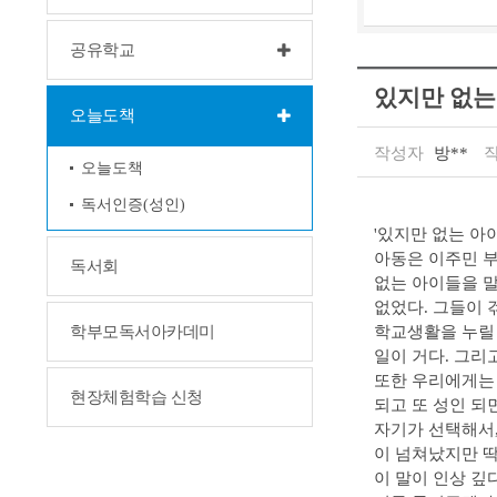
공유학교
있지만 없는
오늘도책
작성자
방**
오늘도책
독서인증(성인)
'있지만 없는 아
아동은 이주민 부
독서회
없는 아이들을 말
없었다. 그들이 
학교생활을 누릴 
학부모독서아카데미
일이 거다. 그리
또한 우리에게는 
현장체험학습 신청
되고 또 성인 되
자기가 선택해서,
이 넘쳐났지만 딱
이 말이 인상 깊