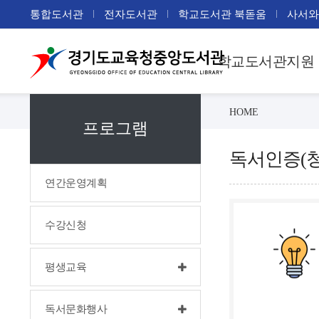
통합도서관
전자도서관
학교도서관 북돋움
사서와
학교도서관지원
HOME
프로그램
독서인증(
연간운영계획
수강신청
평생교육
독서문화행사