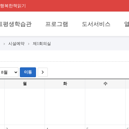
행복한책읽기
표평생학습관
프로그램
도서서비스
시설예약
제1회의실
이동
월
화
수