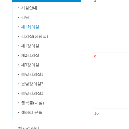
2
시설안내
강당
제1회의실
강의실(상담실)
제1강의실
제2강의실
9
제3강의실
봄날강의실1
봄날강의실2
봄날강의실3
행복뜰(내실)
갤러리 윤슬
16
행사갤러리