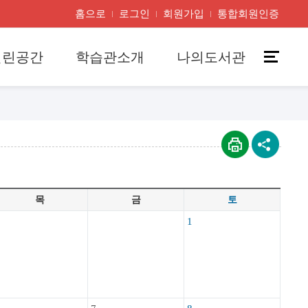
홈으로
로그인
회원가입
통합회원인증
열린공간
학습관소개
나의도서관
목
금
토
1