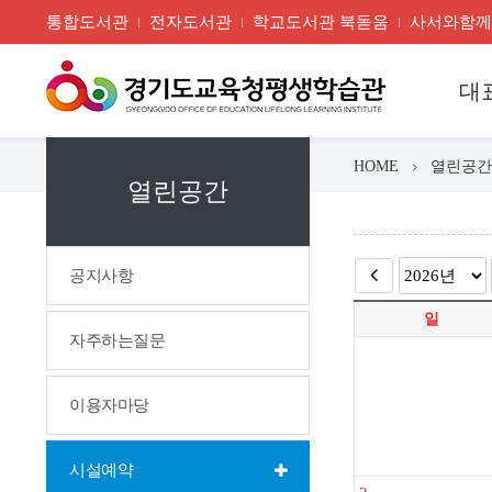
통합도서관
전자도서관
학교도서관 북돋움
사서와함께
대
HOME
열린공간
열린공간
공지사항
일
자주하는질문
이용자마당
시설예약