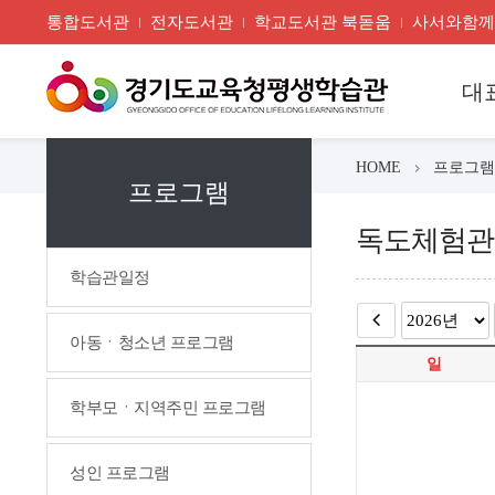
통합도서관
전자도서관
학교도서관 북돋움
사서와함께
대
HOME
프로그램
프로그램
독도체험관
학습관일정
아동ㆍ청소년 프로그램
일
학부모ㆍ지역주민 프로그램
성인 프로그램