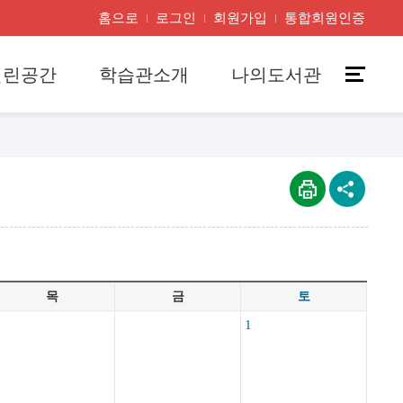
홈으로
로그인
회원가입
통합회원인증
열린공간
학습관소개
나의도서관
목
금
토
1