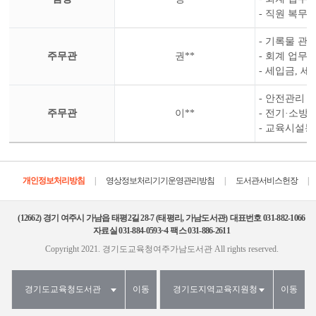
- 직원 복무
- 기록물 관
주무관
권**
- 회계 업무 
- 세입금, 
- 안전관리 
주무관
이**
- 전기·소방
- 교육시설
|
|
|
개인정보처리방침
영상정보처리기기운영관리방침
도서관서비스헌장
(12662)
경기 여주시 가남읍 태평2길 28-7 (태평리, 가남도서관)
대표번호 031-882-1066
자료실 031-884-0593~4
팩스 031-886-2611
Copyright 2021. 경기도교육청여주가남도서관
All rights reserved.
경기도교육청도서관
이동
경기도지역교육지원청
이동