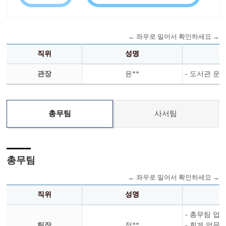
직위
성명
관장
윤**
- 도서관 운
총무팀
사서팀
총무팀
직위
성명
- 총무팀 업
팀장
정**
- 회계 업무 