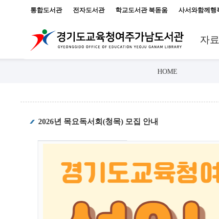
통합도서관
전자도서관
학교도서관 북돋움
사서와함께행
자
HOME
2026년 목요독서회(청목) 모집 안내