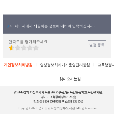
이 페이지에서 제공하는 정보에 대하여 만족하십니까?
만족도를 평가해주세요.
별점 등록
개인정보처리방침
영상정보처리기기운영관리방침
교육행정
|
|
찾아오시는길
(11604)
경기 의정부시 체육로 265-25 (녹양동, 녹양초등학교,녹양유치원,
경기도교육청의정부도서관)
전화 031-836-9504/9582
팩스 031-836-9510
Copyright 2021. 경기도교육청의정부도서관
All rights reserved.