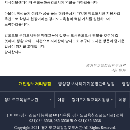
지식정보센터이자 복합문화공간로서의 역할을 다하겠습니다.
아울러, 학생들의 성장과 꿈을 돕는 현장중심의 다양한 학교도서관 지원사업
추진으로 학생과 현장이라는 경기도교육청의 핵심 가치를 실현하고자
노력하겠습니다.
앞으로도 우리도서관은 미래교육에 걸맞는 도서관으로서 면모를 갖추어 갈
것이며, 생활 속의 도서관으로 자리잡아 남녀노소 누구나 도서관 방문이 즐거운
일상이 되기를 고대합니다.
감사합니다.
경기도교육청김포도서관
직원 일동
개인정보처리방침
영상정보처리기기운영관리방침
행정
경기도교육청도서관
이동
경기도지역교육지원청
이동
(10108) 경기 김포시 봉화로 68 (사우동, 경기도교육청김포도서관)
전화
031)984-3536, 985-3536
팩스 031)985-3538
Copyright 2021. 경기도교육청김포도서관 All Rights Reserved.