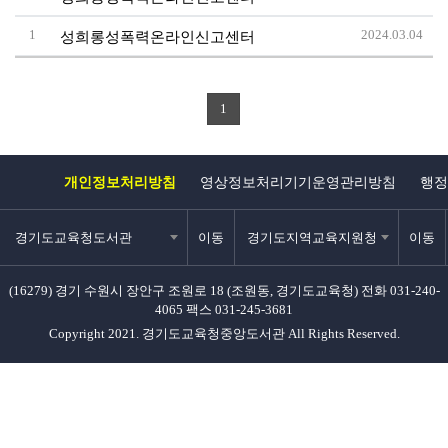
1
2024.03.04
성희롱성폭력온라인신고센터
1
개인정보처리방침
영상정보처리기기운영관리방침
행정
경기도교육청도서관
이동
경기도지역교육지원청
이동
(16279) 경기 수원시 장안구 조원로 18 (조원동, 경기도교육청)
전화 031-240-
4065
팩스 031-245-3681
Copyright 2021. 경기도교육청중앙도서관 All Rights Reserved.