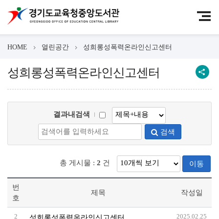
HOME
열린공간
성희롱성폭력온라인신고센터
성희롱성폭력온라인신고센터
결과내검색
검색
총 게시물 :
2
건
이동
번
제목
작성일
호
2
2025.02.25
성희롱성폭력온라인신고센터