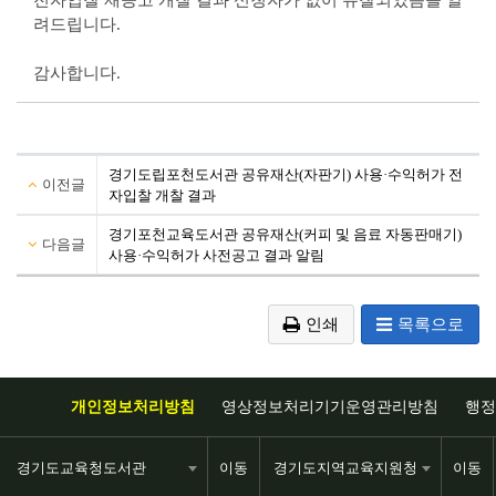
려드립니다.
감사합니다.
경기도립포천도서관 공유재산(자판기) 사용·수익허가 전
이전글
자입찰 개찰 결과
경기포천교육도서관 공유재산(커피 및 음료 자동판매기)
다음글
사용·수익허가 사전공고 결과 알림
인쇄
목록으로
개인정보처리방침
영상정보처리기기운영관리방침
행정
경기도교육청도서관
이동
경기도지역교육지원청
이동