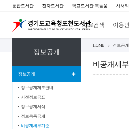
통합도서관
전자도서관
학교도서관 북돋움
사서와
자료검색
이용
HOME
정보공개
정보공개
비공개세부
정보공개
정보공개제도안내
사전정보공표
정보공개서식
정보목록공개
비공개세부기준