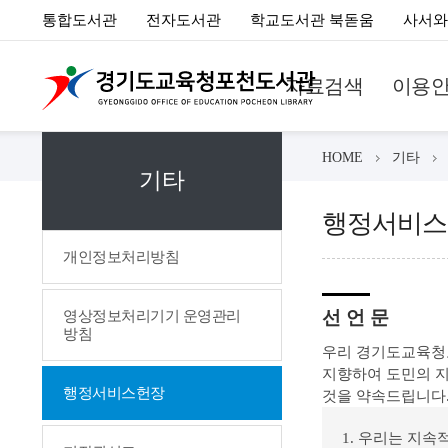
통합도서관
전자도서관
학교도서관 북돋움
사서와
자료검색
이용
HOME
기타
기타
행정서비스
개인정보처리방침
선 언 문
영상정보처리기기 운영관리
방침
우리 경기도교육청
지향하여 도민의 지
행정서비스헌장
것을 약속드립니다
1. 우리는 지