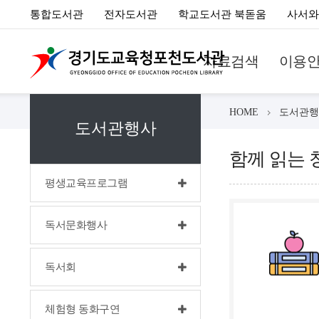
통합도서관
전자도서관
학교도서관 북돋움
사서와
자료검색
이용
HOME
도서관행
도서관행사
함께 읽는 
평생교육프로그램
독서문화행사
독서회
체험형 동화구연