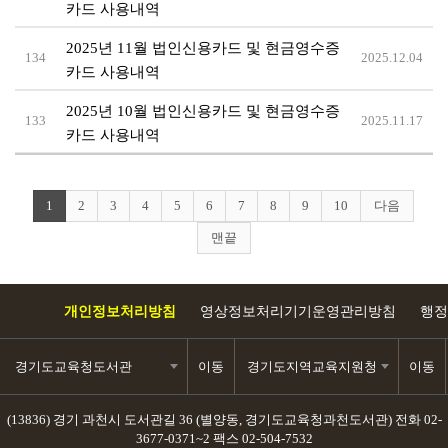
카드 사용내역
2025년 11월 법인신용카드 및 현금영수증
134
2025.12.04
카드 사용내역
2025년 10월 법인신용카드 및 현금영수증
133
2025.11.17
카드 사용내역
1
2
3
4
5
6
7
8
9
10
다음
맨끝
개인정보처리방침
영상정보처리기기운영관리방침
행정
경기도교육청도서관
이동
경기도지역교육지원청
이동
(13836) 경기 과천시 도서관길 36 (별양동, 경기도교육청과천도서관)
전화 02-
3677-0371~2
팩스 02-504-7532