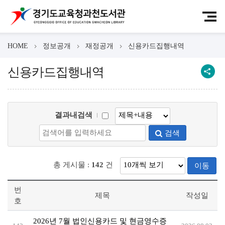
HOME
정보공개
재정공개
신용카드집행내역
신용카드집행내역
결과내검색
검색
총 게시물 :
142
건
이동
번
제목
작성일
호
2026년 7월 법인신용카드 및 현금영수증