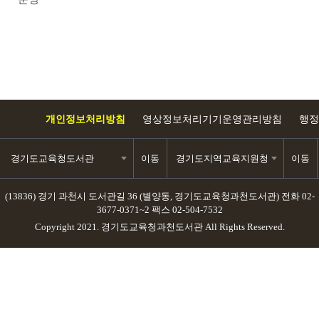
개인정보처리방침
영상정보처리기기운영관리방침
행정
경기도교육청도서관
이동
경기도지역교육지원청
이동
(13836) 경기 과천시 도서관길 36 (별양동, 경기도교육청과천도서관)
전화 02-
3677-0371~2
팩스 02-504-7532
Copyright 2021. 경기도교육청과천도서관 All Rights Reserved.