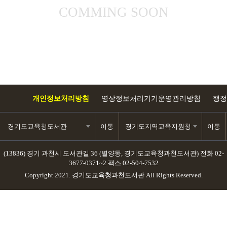
COMMING SOON
개인정보처리방침
영상정보처리기기운영관리방침
행정
경기도교육청도서관
이동
경기도지역교육지원청
이동
(13836) 경기 과천시 도서관길 36 (별양동, 경기도교육청과천도서관)
전화 02-
3677-0371~2
팩스 02-504-7532
Copyright 2021. 경기도교육청과천도서관 All Rights Reserved.