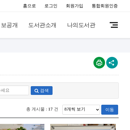
홈으로
로그인
회원가입
통합회원인증
정보공개
도서관소개
나의도서관
검색
총 게시물 :
17
건
이동