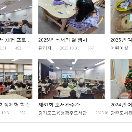
2025년 독서의 달 행사
2025년 가족 독서 체험 프로그램 운영
관리자
어린이실
0.31
452
2025.10.31
387
 현장체험 학습
제61회 도서관주간
경기도교육청광주도서관
광주도서
.10.31
352
2025.05.09
1,37