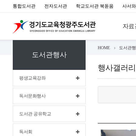
통합도서관
전자도서관
학교도서관 북돋움
사서와
자료
HOME
도서관행
도서관행사
행사갤러리
평생교육강좌
독서문화행사
도서관 공유학교
독서회