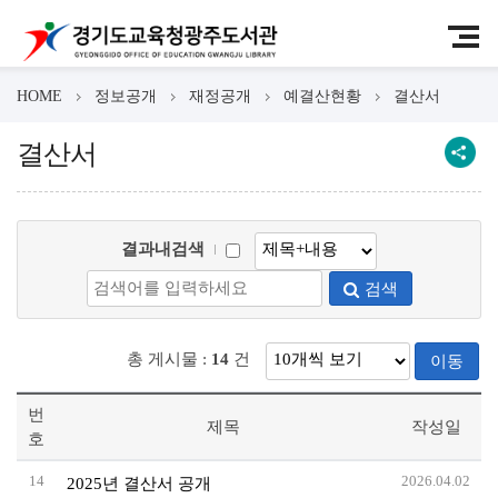
HOME
정보공개
재정공개
예결산현황
결산서
결산서
결과내검색
검색
총 게시물 :
14
건
이동
번
제목
작성일
호
14
2026.04.02
2025년 결산서 공개