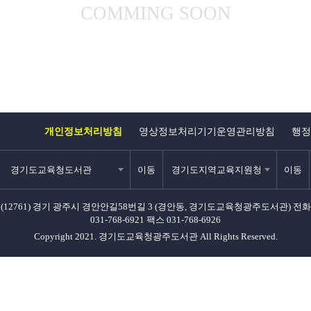
COMMING SOON
개인정보처리방침
영상정보처리기기운영관리방침
행정
경기도교육청도서관
이동
경기도지역교육지원청
이동
(12761) 경기 광주시 경안안길58번길 3 (경안동, 경기도교육청광주도서관)
전화
031-768-6921
팩스 031-768-6926
Copyright 2021. 경기도교육청광주도서관 All Rights Reserved.