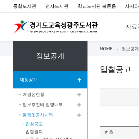
통합도서관
전자도서관
학교도서관 북돋움
사서와
자료
HOME
정보공개
정보공개
입찰공고
재정공개
예결산현황
업무추진비 집행내역
물품및공사내역
입찰공고
입찰결과
번호