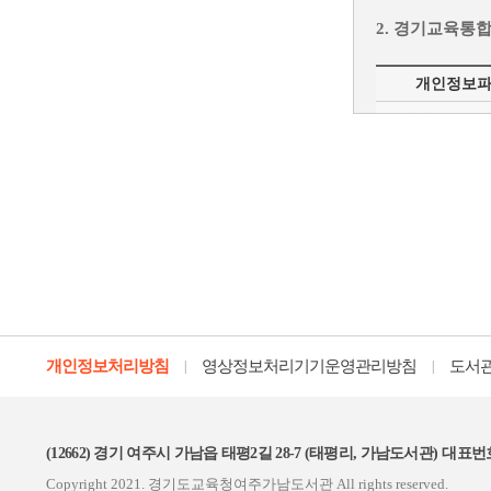
달성되면 회원의
처리하거나 게재
2. 경기교육통
개인정보 수집‧
이용을 해지할 
- 회원 탈퇴 시
개인정보
6. 언제든지 도
4. 정보주체의 
경기도교육
이용자는 언제든
회원정
가. 도서관 회
- 개인정보의 
도서관 서비스 
3. 거부권 및 
- 개인정보의 처
등 은 삭제되지
- 개인정보 처
정보주체는 개인
- 개인정보의 
7. 서비스 중단
나. 권리행사의
도서관은 연중무
보장을 위하여 
통신두절, 서비
특별한 규정이 
개인정보처리방침
영상정보처리기기운영관리방침
도서
|
|
[동의거부권 및
예측 가능한 경
가입자는 개인정
8. 약관‧규정
(12662)
경기 여주시 가남읍 태평2길 28-7 (태평리, 가남도서관)
대표번호 
이 약관‧규정에
Copyright 2021. 경기도교육청여주가남도서관
All rights reserved.