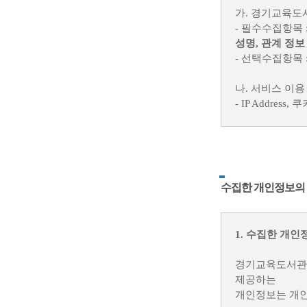
가. 경기교육도
도서관에 게재된
- 필수수집항목 
서비스 운영·개선
성명, 관계 정보
제한적으로 이용
- 선택수집항목 
3. 이용자의 
나. 서비스 이
- IP Addre
도서관은 서비스
안전하게 관리합
2. 개인정보의 
도서관은 이용자
가. 도서관 운영
사전에 안내해 
- 홈페이지 및 
이용이 제한될 
수집한 개인정보의 
나. 회원관리
4. 타인의 권리
- 회원제 서비스
1. 수집한 개인
기록보존, 불만
이용자가 무심코
경기교육도서관 
3. 개인정보의 
5. 서비스 이
제공하는
개인정보는 개인
- 웹 회원의 
도서관은 이용자