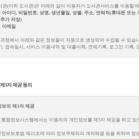
서관(이하 도서관)은 아래와 같이 이용자가 도서관서비스를 이용할 
 이용자의 콘텐츠(게시물)는 저작권법 등 관련 법령에서 정하는 바에 
:
아이디, 비밀번호, 성명, 생년월일, 성별, 주소, 연락처(휴대폰 또는 
 및 새로운 서비스 개발을 위한 연구, 웹 접근성 등 법률상 의무 준수
 추가 저장)
 될 것입니다.
:
이메일
개인정보를 소중히 보호합니다.
용 과정에서 아래와 같은 정보들이 자동으로 생성되어 수집될 수 있습니
ss, 쿠키, 접속일시, 서비스 이용내역 및 대출이력, 연체기록, 로그인 기록
의 원활한 제공을 위하여 이용자가 동의한 목적과 범위 내에서만 개
니다. 도서관 이용자의 개인정보 보호에 관한 사항은 개인정보 처리
수집 및 이용 목적
가 서비스를 이용하기 위해 일정 기간 동안 로그인 혹은 이용한 기록이 
 및 서비스 제공을 위한 업무 이행
드린 후 이용자의 정보를 분리 보관할 수 있으며, 만약 이로 인해 서
도서관 정보 서비스 제공
수 있습니다.
제3자 제공 동의
를 존중해 주세요.
 이용 및 제한적 본인 확인제에 따른 본인확인, 개인식별, 가입의사 
정보의 제3자 제공
처리 등 민원처리, 고지사항 전달, 도서관 행사 안내
 게재한 게시물로 인해 타인의 저작권이 침해되거나 명예훼손 등 권
통합정보시스템에서는 이용자의 개인정보를 제3자 제공을 하고 있으며,
보유 및 이용기간
용을 제한할 경우 합리적인 절차를 준수합니다.
정보보호법 제22조에 따라 정보주체와의 계약체결 등을 위하여 정보
개인정보는 본인의 탈퇴 요청에 의해 탈퇴 처리 되는 경우외
가입일로부터
가 게재한 게시물이 관련 법령, 본 약관, 게시물 운영정책, 기타 운영