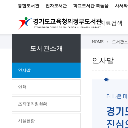
통합도서관
전자도서관
학교도서관 북돋움
사서와
자료검색
HOME
도서관소
도서관소개
인사말
인사말
연혁
더 나은 
조직및직원현황
경기
시설현황
진심