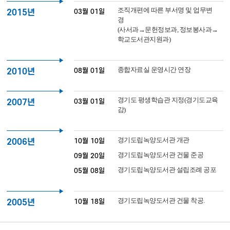
조직개편에 따른 부서명 및 업무변
03월 01일
2015년
경
(사서과→문헌정보과, 정보봉사과→
학교도서관지원과)
종합자료실 운영시간 연장
08월 01일
2010년
경기도 평생학습관 지정(경기도교육
03월 01일
2007년
감)
경기도립녹양도서관 개관
10월 10일
2006년
경기도립녹양도서관 건물 준공
09월 20일
경기도립녹양도서관 설립조례 공포
05월 08일
경기도립녹양도서관 건물 착공.
10월 18일
2005년