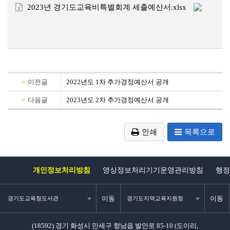
2023년 경기도교육비특별회계 세출예산서.xlsx
이전글
2022년도 1차 추가경정예산서 공개
다음글
2023년도 2차 추가경정예산서 공개
인쇄
목록으로
개인정보처리방침
영상정보처리기기운영관리방침
행정
이동
이동
경기도교육청도서관
경기도지역교육지원청
(18592) 경기 화성시 만세구 향남읍 발안로 85-10 (도이리,