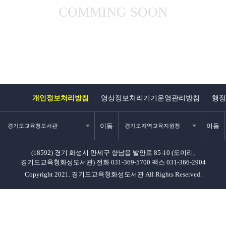
COMMING SOON
개인정보처리방침
영상정보처리기기운영관리방침
행정
이동
이동
경기도교육청도서관
경기도지역교육지원청
(18592) 경기 화성시 만세구 향남읍 발안로 85-10 (도이리,
경기도교육청화성도서관)
전화 031-369-5700
팩스 031-366-2904
Copyright 2021. 경기도교육청화성도서관 All Rights Reserved.