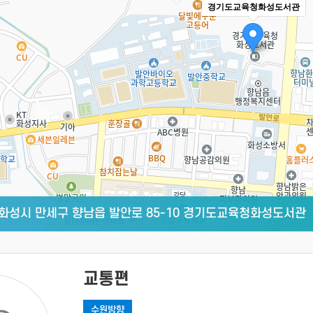
경기도교육청화성도서관
화성시 만세구 향남읍 발안로 85-10 경기도교육청화성도서관
교통편
수원방향