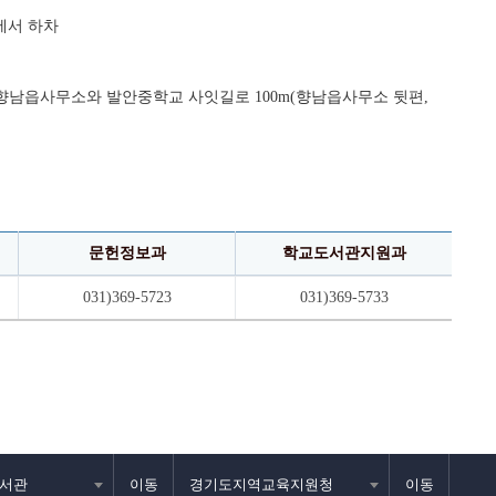
스에서 하차
무소 하차 → 향남읍사무소와 발안중학교 사잇길로 100m(향남읍사무소 뒷편,
문헌정보과
학교도서관지원과
031)369-5723
031)369-5733
서관
이동
경기도지역교육지원청
이동