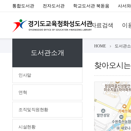
통합도서관
전자도서관
학교도서관 북돋움
사서와
자료검색
이
HOME
도서관소
도서관소개
찾아오시는
인사말
연혁
조직및직원현황
시설현황