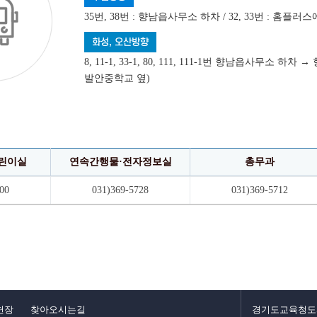
35번, 38번 : 향남읍사무소 하차 / 32, 33번 : 홈플러
화성, 오산방향
8, 11-1, 33-1, 80, 111, 111-1번 향남읍사
발안중학교 옆)
린이실
연속간행물·전자정보실
총무과
00
031)369-5728
031)369-5712
헌장
찾아오시는길
경기도교육청도