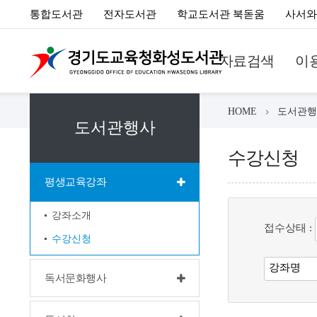
통합도서관
전자도서관
학교도서관 북돋움
사서와
자료검색
이
HOME
도서관행
도서관행사
수강신청
평생교육강좌
강좌소개
접수상태 :
수강신청
독서문화행사