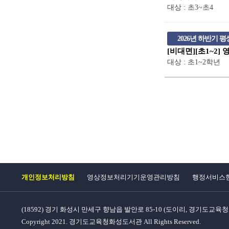
대상 : 초3~초4
2026년 하반기
[비대면][초1~2]
대상 : 초1~2학년
개인정보처리방침
영상정보처리기기운영관리방침
행정서비스
(18592) 경기 화성시 만세구 향남읍 발안로 85-10 (도이리, 경기도교
Copyright 2021. 경기도교육청화성도서관 All Rights Reserved.