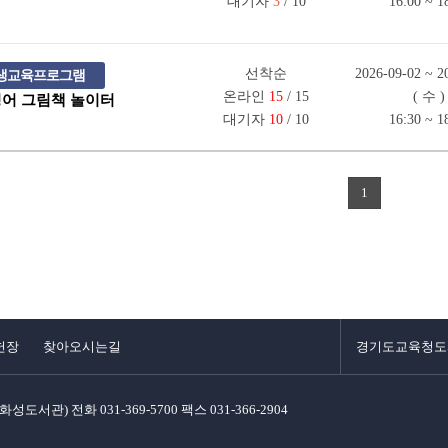
대기자
3
/ 10
16:00 ~ 1
선착순
2026-09-02 ~ 2
 평생교육프로그램
온라인
15
/ 15
( 수 )
 영어 그림책 놀이터
대기자
10
/ 10
16:30 ~ 1
1
헌장
찾아오시는길
경기도교육청도
육청화성도서관)
전화 031-369-5700
팩스 031-366-2904