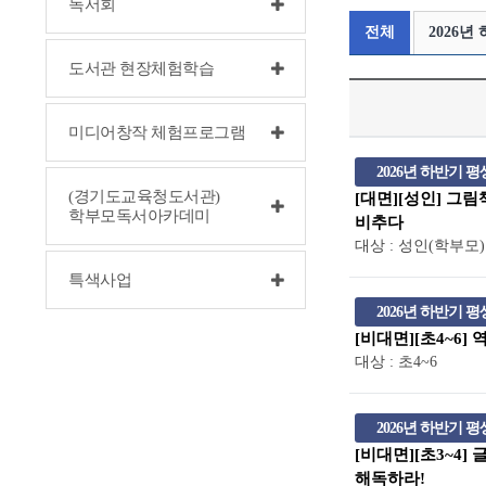
독서회
전체
2026
도서관 현장체험학습
미디어창작 체험프로그램
2026년 하반기
(경기도교육청도서관)
[대면][성인] 그
학부모독서아카데미
비추다
대상 : 성인(학부모)
특색사업
2026년 하반기
[비대면][초4~6]
대상 : 초4~6
2026년 하반기
[비대면][초3~4]
해독하라!