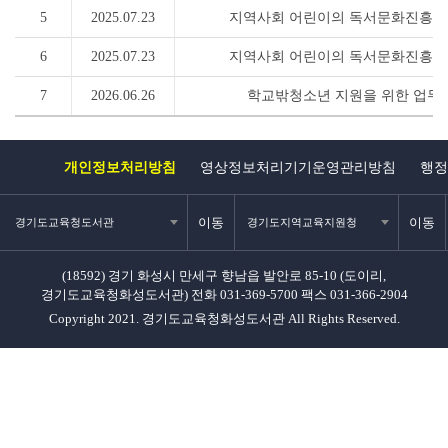
5
2025.07.23
지역사회 어린이의 독서문화진흥을
6
2025.07.23
지역사회 어린이의 독서문화진흥을
7
2026.06.26
학교밖청소년 지원을 위한 업무
개인정보처리방침
영상정보처리기기운영관리방침
행정
이동
이동
경기도교육청도서관
경기도지역교육지원청
(18592) 경기 화성시 만세구 향남읍 발안로 85-10 (도이리,
경기도교육청화성도서관)
전화 031-369-5700
팩스 031-366-2904
Copyright 2021. 경기도교육청화성도서관 All Rights Reserved.