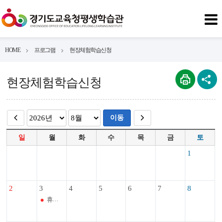
HOME
프로그램
현장체험학습신청
현장체험학습신청
이동
일
월
화
수
목
금
토
1
2
3
4
5
6
7
8
휴관일