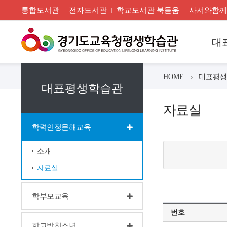
통합도서관
전자도서관
학교도서관 북돋움
사서와함께
대
HOME
대표평생
대표평생학습관
자료실
학력인정문해교육
소개
자료실
학부모교육
번호
학교밖청소년