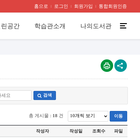
홈으로
로그인
회원가입
통합회원인증
열린공간
학습관소개
나의도서관
검색
총 게시물 :
18
건
이동
작성자
작성일
조회수
파일